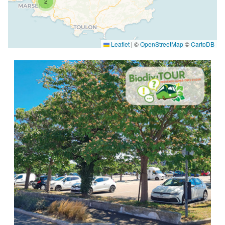
2
Leaflet
|
©
OpenStreetMap
©
CartoDB