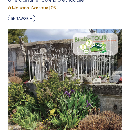
Une cantine 100% bio et locale
à Mouans-Sartoux [06]
EN SAVOIR +