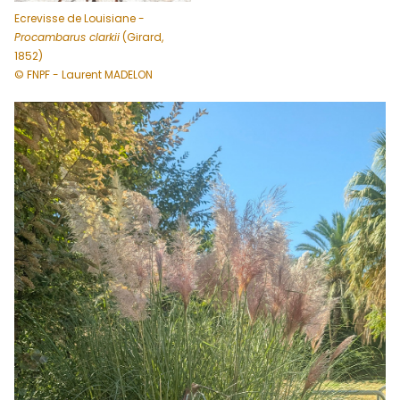
Ecrevisse de Louisiane -
Procambarus clarkii
(Girard,
1852)
© FNPF - Laurent MADELON