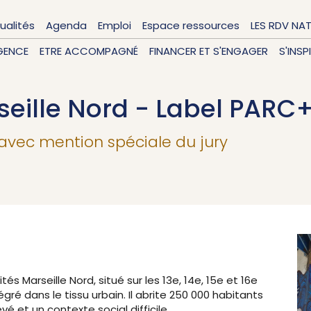
ualités
Agenda
Emploi
Espace ressources
LES RDV NA
GENCE
ETRE ACCOMPAGNÉ
FINANCER ET S'ENGAGER
S'INSP
rseille Nord - Label PARC
 avec mention spéciale du jury
és Marseille Nord, situé sur les 13e, 14e, 15e et 16e
gré dans le tissu urbain. Il abrite 250 000 habitants
 et un contexte social difficile.