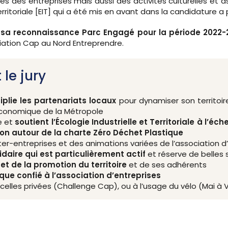
des entreprises mais aussi des activités culturelles et ass
erritoriale [EIT] qui a été mis en avant dans la candidature a 
me sa reconnaissance Parc Engagé pour la période 2022
ociation Cap au Nord Entreprendre.
 le jury
iplie les partenariats locaux
pour dynamiser son territoire
économique de la Métropole
e et
soutient l’Écologie Industrielle et Territoriale à l’éche
on autour de la charte Zéro Déchet Plastique
r-entreprises et des animations variées de l’association d
idaire qui est particulièrement actif
et réserve de belles 
t de la promotion du territoire
et de ses adhérents
que confié à l’association d’entreprises
celles privées (Challenge Cap), ou à l’usage du vélo (Mai à V