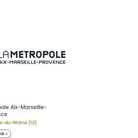
ole Aix-Marseille-
nce
s-du-Rhône [13]
IR +