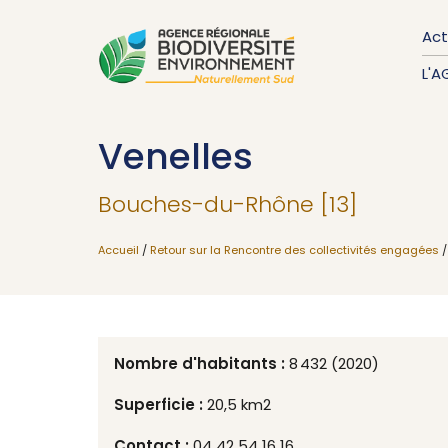
Act
L'A
Venelles
Bouches-du-Rhône [13]
Accueil
/
Retour sur la Rencontre des collectivités engagées
/
Nombre d'habitants :
8 432 (2020)
Superficie :
20,5 km2
Contact :
04 42 54 16 16