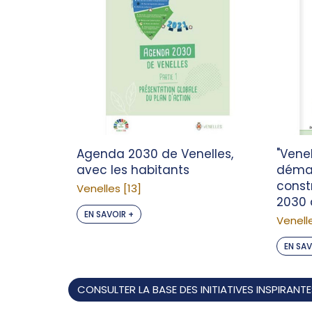
Agenda 2030 de Venelles,
"Venel
avec les habitants
déma
const
Venelles [13]
2030 
EN SAVOIR +
Venelle
EN SAV
CONSULTER LA BASE DES INITIATIVES INSPIRANT