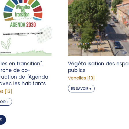
les en transition",
Végétalisation des esp
rche de co-
publics
ruction de l'Agenda
Venelles [13]
avec les habitants
EN SAVOIR +
s [13]
OIR +
ES