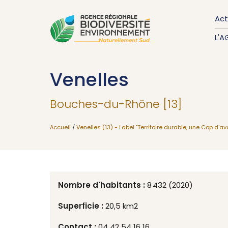
Act
L'A
Venelles
Bouches-du-Rhône [13]
Accueil
/
Venelles (13) - Label "Territoire durable, une Cop d'a
Nombre d'habitants :
8 432 (2020)
Superficie :
20,5 km2
Contact :
04 42 54 16 16