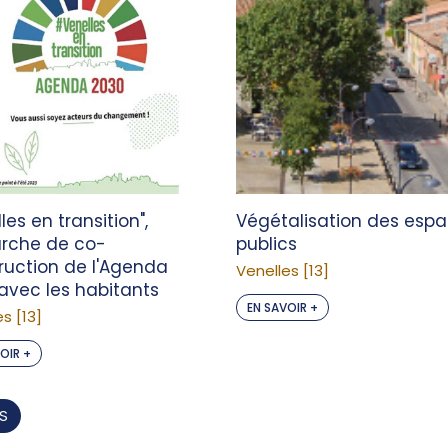
les en transition",
Végétalisation des esp
rche de co-
publics
ruction de l'Agenda
Venelles [13]
avec les habitants
EN SAVOIR +
s [13]
OIR +
ES