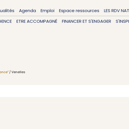
ualités
Agenda
Emploi
Espace ressources
LES RDV NA
GENCE
ETRE ACCOMPAGNÉ
FINANCER ET S'ENGAGER
S'INSP
vance"
/ Venelles