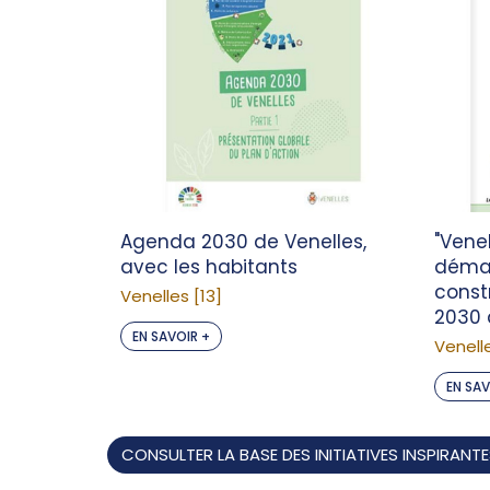
Agenda 2030 de Venelles,
"Venel
avec les habitants
déma
const
Venelles [13]
2030 
EN SAVOIR +
Venelle
EN SAV
CONSULTER LA BASE DES INITIATIVES INSPIRANT